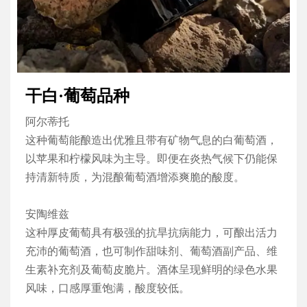
透露着一种简约大气的美，三星级推荐。
特林卡黛拉
酿制的红酒带有明亮的树莓果香，混合辛辣胡椒与草
本风味，酸度清新。在炎热气候下表现尤为突出，能
为混酿葡萄酒增添花香与活泼酸度。
干白·葡萄品种
旖安·阿连特茹大区
干白葡萄酒典藏版
阿尔蒂托
这种葡萄能酿造出优雅且带有矿物气息的白葡萄酒，
专为日常生活和非正式场合打造的佳酿
以苹果和柠檬风味为主导。即便在炎热气候下仍能保
持清新特质，为混酿葡萄酒增添爽脆的酸度。
酿制工艺
安陶维兹
这款年轻且果味浓郁的葡萄酒，源自专为EA品牌精选
这种厚皮葡萄具有极强的抗旱抗病能力，可酿出活力
的优质葡萄园地块。葡萄采自尤金尼奥·德·阿尔梅达
充沛的葡萄酒，也可制作甜味剂、葡萄酒副产品、维
基金会（FundaçãoEugénio de Almeida）葡萄园中种植
生素补充剂及葡萄皮脆片。酒体呈现鲜明的绿色水果
的维欧尼、阿瑞图、赛美蓉和阿尔巴利诺品种。当葡
风味，口感厚重饱满，酸度较低。
萄达到理想的成熟状态时，进行采收并运至酒庄，随