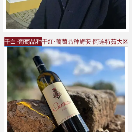
干白·葡萄品种
干红·葡萄品种
旖安·阿连特茹大区
干红·葡萄品种
憶安·干红葡萄酒
阿拉贡内斯
品鉴笔记
酿造优雅的红酒，带有红色水果、李子和黑莓的香
气，单宁坚实，具有良好的陈年潜力。该品种也被称
色泽呈亮丽的宝石红，透着红色果酱香味。口感柔
为"丹魄"。
顺，单宁细腻，酒体适中，过喉回甘，余味悠长。
阿利坎特布歇
推荐理由
原产法国的葡萄品种，能酿造结构良好的深色酒款。
厚实的果皮可抵御阿连特茹的烈日，酒液中能品尝到
在Cartuxa酒庄的系列葡萄酒里，憶安属于其貌不扬的
黑醋栗、黑樱桃、黑李子和黑胡椒的风味。
那一种。内秀是她的特点，口感就像她的包装一样，