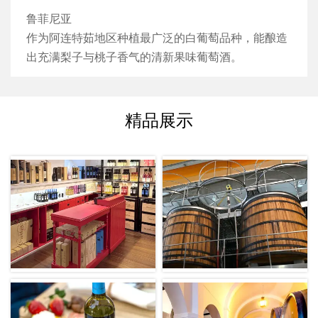
后开始酿造流程：包括完全去梗及轻柔破碎、压榨、
鲁菲尼亚
葡萄汁冷却与澄清。发酵在可控温度16°C的不锈钢罐
作为阿连特茹地区种植最广泛的白葡萄品种，能酿造
中进行。发酵完成后，进行过滤、调配、酒石酸稳定
出充满梨子与桃子香气的清新果味葡萄酒。
与蛋白质稳定、最终过滤以及装瓶。
精品展示