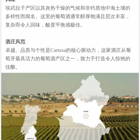
埃武拉子产区以其炎热干燥的气候和非钙质地中海土壤的
多样性而闻名。这里的葡萄酒通常醇厚饱满且层次丰富，
复杂而令人回味，酸度平衡感极佳。
作为葡萄牙历史最悠久的酒庄之一,Cartuxa承载着深厚的
历史底蕴。
酒庄风范
Chaves酒庄位于上阿连特茹地区波塔莱格雷郊外的弗朗
自1517年耶稣会在埃武拉创办葡萄牙第二古老大学起，
卓越、品质与个性是Cartuxa的核心驱动力，这家酒庄从葡
戈内罗村，是一个近百年来一直以出产品质卓越的葡萄
瓦尔邦庄园的葡萄园便在此扎根。1587至1598年间，毗
萄牙最具活力的葡萄酒产区之一，致力于打造令人惊艳的
酒而闻名的庄园。该庄园占地约60公顷，其中32公顷为
邻的加尔都西会修士建造了著名的Cartuxa修道院。随着
佳酿。
葡萄园。Chaves生产多款葡萄酒，但它们都有一个共同
1759年耶稣会被逐出葡萄牙，1834年加尔都西会修士亦
点——皆源自葡萄牙最得天独厚的"风土"之一。
遭驱逐，葡萄园与修道院均被葡萄牙政府接管。
Chaves在市场上拥有四款核心产品——Chaves白葡萄
1871年，在葡萄牙社会地位显赫的尤金尼奥·德·阿尔梅达
酒、Chaves老藤白葡萄酒、Chaves珍藏红葡萄酒和
家族（活跃于埃武拉及里斯本）出手挽救了这两处濒临
Chaves老藤红葡萄酒。自创立之初，酒庄便以其令人艳
荒废的产业。
羡的奖项和荣誉而备受赞誉，有力地证明了阿连特茹作
为优质葡萄酒产区的地位，使其原产地命名控制
历经百年经营，该家族持续投资扩张葡萄园版图。如今
（DOC）资质在今天比以往任何时候都更具说服力。