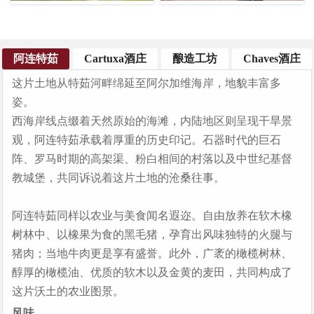
阿连特茹
Cartuxa酒庄
酿造工坊
Chaves酒庄
这两座酿酒厂是该国技术最先进的酒庄之一
这片土地从特茹河畔绵延至阿尔加维海岸，地貌丰富多
第一座现代化精密生产设施建于2007年
姿。
◆ 每日2吨葡萄的冷藏处理能力
西海岸线点缀着天然原始的海滩，内陆地区则呈现干旱景
◆ 配备2台光学分选机进行葡萄筛选
观，阿连特茹承载着厚重的历史印记。石器时代的巨石
◆ 采用重力自流原理输送葡萄
阵、罗马时期的高架渠、粉白相间的村落以及中世纪基督
教城堡，共同诉说着这片土地的沧桑往事。
2016年竣工的第二座酒厂运用了提升效率与资源保护的
技术
阿连特茹同样以农业与美食闻名遐迩。自由放养在软木橡
◆ 耗水量比第一座酒厂减少70%
树林中、以橡果为食的黑毛猪，孕育出风味独特的火腿与
◆ 光伏板发电系统可在非采收期实现能源自给
猪肉；当地牛肉更是享有盛誉。此外，广袤的橄榄树林、
◆ 年处理葡萄500万公斤
醇厚的橄榄油、优质的软木以及金黄的麦田，共同构成了
◆ 1000万升的存储容量
这片沃土的农业图景。
风味