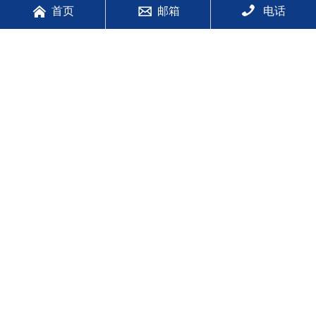



01
/
03
首页
邮箱
电话
我们的产地
葡萄牙在酿制风味出众的优质葡萄酒方面源远流长，
其酿酒文化可追溯至公元前2000年。由南至北，酿酒
文化根植于整个国家。一代又一代的酿酒人致力于葡
萄园的养护，并且培育了250多个葡萄牙本地葡萄品
种。