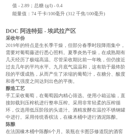
值 - 2.89；总糖 (g/l) - 0.4
能量值：74 千卡/100毫升 (312 千焦/100毫升)
DOC 阿连特茹 - 埃武拉产区
采收年份
2019年的特点是生长季干燥，但部分春季时段降雨集中，
需要对葡萄藤进行悉心照料。夏季炎热干燥，在成熟期有
几天经历了极端高温。尽管采收期比前一年晚，但仍接近
过去几年的平均水平。九月底气温温和，这有助于最终阶
段的平缓成熟，从而产生了浓缩的葡萄汁，在糖分、酸度
和香气强度之间达到出色的平衡。
酿造工艺
手工采收葡萄，在葡萄园内精心筛选。使用小箱运输，直
接卸载到压榨机进行整串压榨。采用非常轻柔的压榨循
环，仅选用低压阶段的头道汁。酒精发酵在温控不锈钢罐
中进行。采用传统香槟法，在橡木桶中进行酒泥陈酿。
陈酿
在法国橡木桶中陈酿6个月。装瓶在卡图莎修道院的酒窖