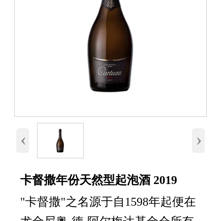
‹
›
卡督撒年份天然型起泡酒 2019
"卡督撒"之名源于自1598年起便在