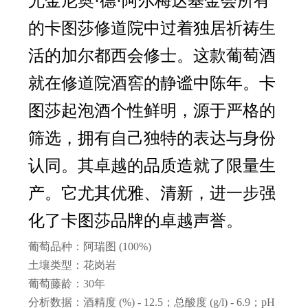
尤金尼奥·德·阿尔梅达基金会所有
的卡图莎修道院中过着独居祈祷生
活的加尔都西会修士。这款葡萄酒
就在修道院酒窖的静谧中陈年。卡
图莎起泡酒个性鲜明，源于严格的
筛选，拥有自己独特的表达与身份
认同。其卓越的品质造就了限量生
产。它尤其优雅、清新，进一步强
化了卡图莎品牌的卓越声誉。
葡萄品种：阿瑞图 (100%)
土壤类型：花岗岩
葡萄藤龄：30年
分析数据：酒精度 (%) - 12.5；总酸度 (g/l) - 6.9；pH