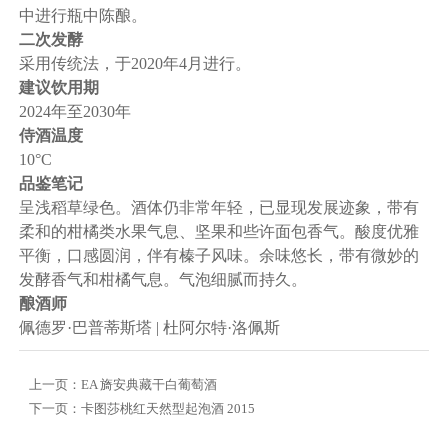
中进行瓶中陈酿。
二次发酵
采用传统法，于2020年4月进行。
建议饮用期
2024年至2030年
侍酒温度
10°C
品鉴笔记
呈浅稻草绿色。酒体仍非常年轻，已显现发展迹象，带有
柔和的柑橘类水果气息、坚果和些许面包香气。酸度优雅
平衡，口感圆润，伴有榛子风味。余味悠长，带有微妙的
发酵香气和柑橘气息。气泡细腻而持久。
酿酒师
佩德罗·巴普蒂斯塔 | 杜阿尔特·洛佩斯
上一页：
EA 旖安典藏干白葡萄酒
下一页：
卡图莎桃红天然型起泡酒 2015